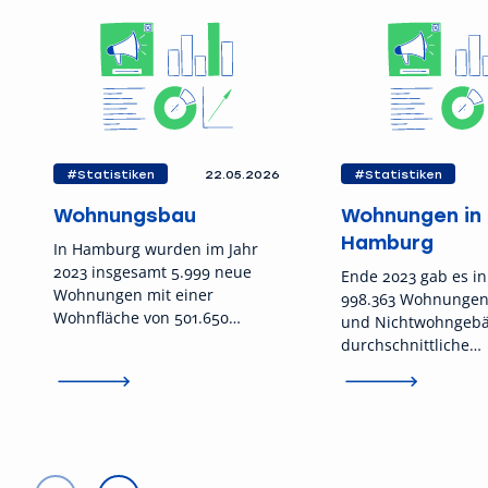
#Statistiken
22.05.2026
#Statistiken
Wohnungsbau
Wohnungen in
Hamburg
In Hamburg wurden im Jahr
2023 insgesamt 5.999 neue
Ende 2023 gab es i
Wohnungen mit einer
998.363 Wohnungen
Wohnfläche von 501.650
und Nichtwohngebä
Quadratmetern fertiggestellt.
durchschnittliche
Im Vergleich zum Jahr 2022
Wohnungsgröße bet
wurden damit 35 Prozent
Quadratmeter.
weniger neue Wohnungen
bezugsfertig. Die
durchschnittliche Größe der
im Neubau geschaffenen