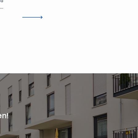
nd
fertiggestellt. Der Mieterverein
warnt vor wachsendem
Wohnungsmangel.
en!