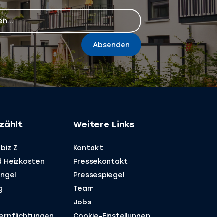
Absenden
zählt
Weitere Links
biz Z
Kontakt
d Heizkosten
Pressekontakt
ngel
Pressespiegel
g
Team
Jobs
Verpflichtungen
Cookie-Einstellungen