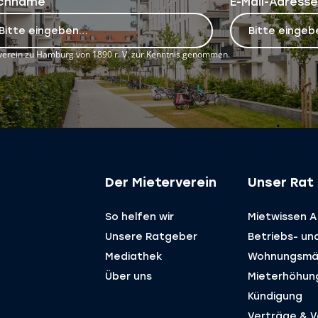
chname
E-Mail-Adresse
erein zu Hamburg von 1890 r. V. zur Kenntnis genommen.
Der Mieterverein
Unser Rat 
So helfen wir
Mietwissen A 
Unsere Ratgeber
Betriebs- un
Mediathek
Wohnungsmä
Über uns
Mieterhöhun
Kündigung
Verträge & ­