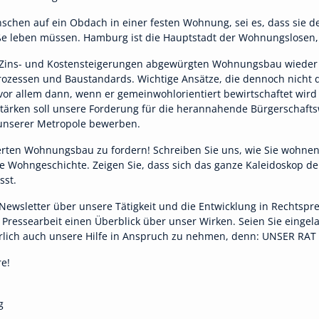
chen auf ein Obdach in einer festen Wohnung, sei es, dass sie de
ße leben müssen. Hamburg ist die Hauptstadt der Wohnungslosen, ei
 Zins- und Kostensteigerungen abgewürgten Wohnungsbau wieder a
ssen und Baustandards. Wichtige Ansätze, die dennoch nicht da
or allem dann, wenn er gemeinwohlorientiert bewirtschaftet wi
tärken soll unsere Forderung für die herannahende Bürgerschaftswa
 unserer Metropole bewerben.
erten Wohnungsbau zu fordern!
Schreiben Sie uns
, wie Sie wohnen
e Wohngeschichte. Zeigen Sie, dass sich das ganze Kaleidoskop de
sst.
Newsletter über unsere Tätigkeit und die Entwicklung in Rechtsp
r Pressearbeit einen Überblick über unser Wirken. Seien Sie einge
rlich auch unsere Hilfe in Anspruch zu nehmen, denn: UNSER RAT
re!
g