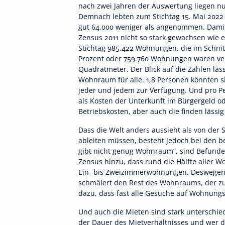
nach zwei Jahren der Auswertung liegen nu
Demnach lebten zum Stichtag 15. Mai 2022
gut 64.000 weniger als angenommen. Damit 
Zensus 2011 nicht so stark gewachsen wie 
Stichtag 985.422 Wohnungen, die im Schnit
Prozent oder 759.760 Wohnungen waren verm
Quadratmeter. Der Blick auf die Zahlen läs
Wohnraum für alle. 1,8 Personen könnten s
jeder und jedem zur Verfügung. Und pro Per
als Kosten der Unterkunft im Bürgergeld od
Betriebskosten, aber auch die finden lässi
Dass die Welt anders aussieht als von der S
ableiten müssen, besteht jedoch bei den be
gibt nicht genug Wohnraum“, sind Befunde
Zensus hinzu, dass rund die Hälfte aller
Ein- bis Zweizimmerwohnungen. Deswegen l
schmälert den Rest des Wohnraums, der zu
dazu, dass fast alle Gesuche auf Wohnung
Und auch die Mieten sind stark unterschied
der Dauer des Mietverhältnisses und wer 