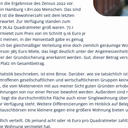
n die Ergebnisse des Zensus 2022 vor.
 in Hamburg 1.811.000 Menschen. Das sind
ist die Bewohnerzahl seit dem letzten
erwartet. Zur Verfügung standen zum
t 76,62 Quadratmeter groß waren. 77,1
ietet zum Preis von im Schnitt 9,16 Euro je
st meinen, in der Hansestadt gäbe es genug
ich bei gleichmäßiger Verteilung eine doch ziemlich geräumige W
son 385 Euro Miete, das liegt deutlich unter der Angemessenheits
er der Grundsicherung anerkannt werden. Gut, dieser Betrag verste
g Platz im Gesamtbetrag.
tatistik beschrieben, ist eine Binse. Darüber, wie sie tatsächlich
troffenen gesellschaftlichen und wirtschaftlicheren Gruppen keine 
, die vom Mieterverein mit aus meiner Sicht guten Gründen erho
 Wohnungen von nur einer Person bewohnt werden. Außerdem sind 
iegt die durchschnittliche Fläche auch einer Singlewohnung über
r Verfügung steht. Weitere Differenzierungen im Hinblick auf B
stauschbörsen eine kleinere gegen eine größere Wohnung bieten 
lich verteilt. Ob jemand acht oder 16 Euro pro Quadratmeter zahl
die Wohnung vermietet hat.