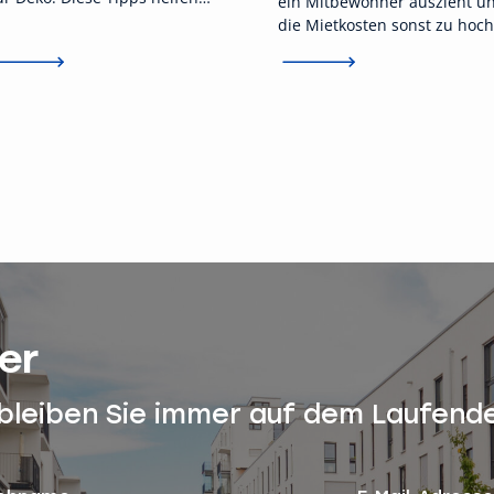
ein Mitbewohner auszieht u
ieter:innen, ihren
die Mietkosten sonst zu hoch
ußenbereich stressfrei und
werden.
egelkonform zu nutzen.
er
 bleiben Sie immer auf dem Laufend