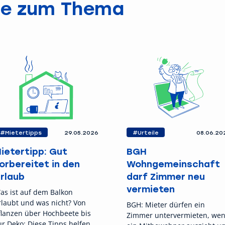
ge zum Thema
#Mietertipps
29.05.2026
#Urteile
08.06.20
ietertipp: Gut
BGH
orbereitet in den
Wohngemeinschaft
rlaub
darf Zimmer neu
vermieten
as ist auf dem Balkon
rlaubt und was nicht? Von
BGH: Mieter dürfen ein
flanzen über Hochbeete bis
Zimmer untervermieten, we
ur Deko: Diese Tipps helfen