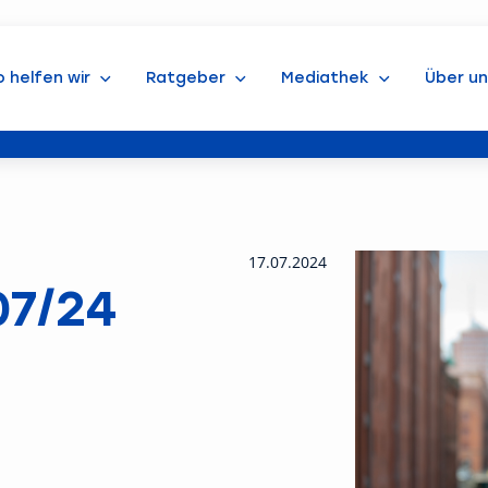
o helfen wir
Ratgeber
Mediathek
Über un
17.07.2024
07/24