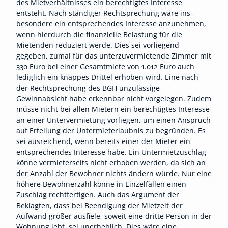
des Mietverhält­nisses ein berechtigtes Interesse
entsteht. Nach ständiger Rechtsprechung wäre ins­
besondere ein entsprechendes Interesse anzunehmen,
wenn hierdurch die finanzielle Belastung für die
Mietenden reduziert werde. Dies sei vorliegend
gegeben, zumal für das unterzuvermietende Zimmer mit
330 Euro bei einer Gesamtmiete von 1.012 Euro auch
lediglich ein knappes Drittel erhoben wird. Eine nach
der Rechtsprechung des BGH unzulässige
Gewinnabsicht habe erkennbar nicht vorgelegen. Zudem
müsse nicht bei allen Mietern ein berechtigtes Interesse
an einer Untervermietung vorliegen, um einen Anspruch
auf Erteilung der Untermieterlaubnis zu begründen. Es
sei aus­reichend, wenn bereits einer der Mieter ein
entsprechendes Interesse habe. Ein Unter­mietzuschlag
könne vermieterseits nicht erhoben werden, da sich an
der Anzahl der Bewohner nichts ändern würde. Nur eine
höhere Bewohnerzahl könne in Einzelfällen einen
Zuschlag rechtfertigen. Auch das Argument der
Beklagten, dass bei Beendigung der Mietzeit der
Aufwand größer ausfiele, soweit eine dritte Person in der
Wohnung lebt, sei unerheblich. Dies wäre eine