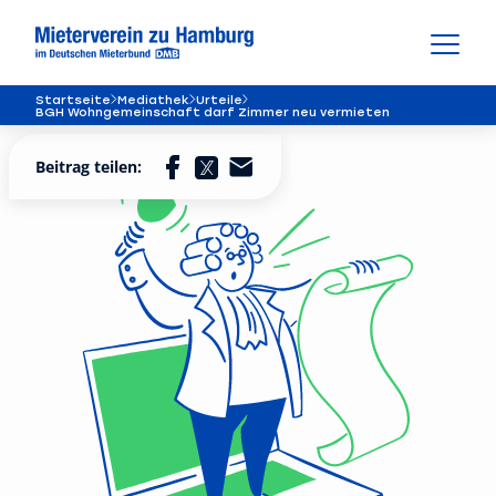
Startseite
Mediathek
Urteile
BGH Wohngemeinschaft darf Zimmer neu vermieten
Beitrag teilen: