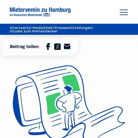
Startseite
Mediathek
Pressemitteilungen
Studie zum Mietendeckel
Beitrag teilen: