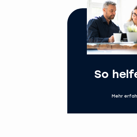
So helf
Mehr erfa