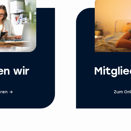
en wir
Mitgli
hren
Zum Onl