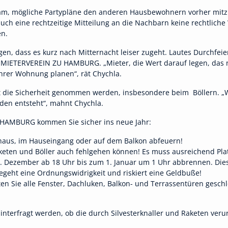
am, mögliche Partypläne den anderen Hausbewohnern vorher mitzut
uch eine rechtzeitige Mitteilung an die Nachbarn keine rechtliche 
en.
agen, dass es kurz nach Mitternacht leiser zugeht. Lautes Durchfeier
 MIETERVEREIN ZU HAMBURG. „Mieter, die Wert darauf legen, das
ihrer Wohnung planen“, rät Chychla.
cht die Sicherheit genommen werden, insbesondere beim Böllern. 
den entsteht“, mahnt Chychla.
 HAMBURG kommen Sie sicher ins neue Jahr:
haus, im Hauseingang oder auf dem Balkon abfeuern!
eten und Böller auch fehlgehen können! Es muss ausreichend Pla
1. Dezember ab 18 Uhr bis zum 1. Januar um 1 Uhr abbrennen. Di
begeht eine Ordnungswidrigkeit und riskiert eine Geldbuße!
en Sie alle Fenster, Dachluken, Balkon- und Terrassentüren gesch
 hinterfragt werden, ob die durch Silvesterknaller und Raketen ve