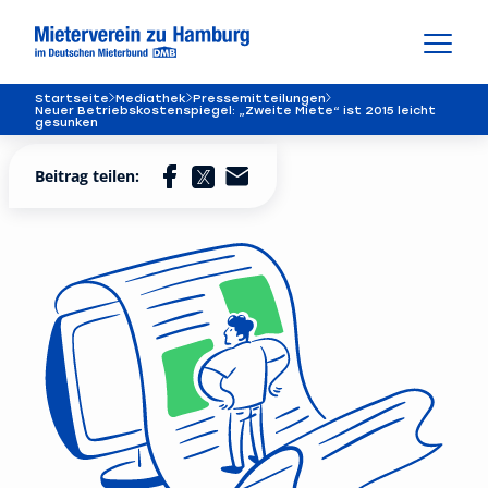
Startseite
Mediathek
Pressemitteilungen
Neuer Betriebskostenspiegel: „Zweite Miete“ ist 2015 leicht
gesunken
Beitrag teilen: