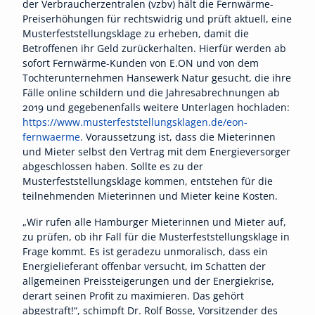
der Verbraucherzentralen (vzbv) hält die Fernwärme-
Preiserhöhungen für rechtswidrig und prüft aktuell, eine
Musterfeststellungsklage zu erheben, damit die
Betroffenen ihr Geld zurückerhalten. Hierfür werden ab
sofort Fernwärme-Kunden von E.ON und von dem
Tochterunternehmen Hansewerk Natur gesucht, die ihre
Fälle online schildern und die Jahresabrechnungen ab
2019 und gegebenenfalls weitere Unterlagen hochladen:
https://www.musterfeststellungsklagen.de/eon-
fernwaerme
. Voraussetzung ist, dass die Mieterinnen
und Mieter selbst den Vertrag mit dem Energieversorger
abgeschlossen haben. Sollte es zu der
Musterfeststellungsklage kommen, entstehen für die
teilnehmenden Mieterinnen und Mieter keine Kosten.
„Wir rufen alle Hamburger Mieterinnen und Mieter auf,
zu prüfen, ob ihr Fall für die Musterfeststellungsklage in
Frage kommt. Es ist geradezu unmoralisch, dass ein
Energielieferant offenbar versucht, im Schatten der
allgemeinen Preissteigerungen und der Energiekrise,
derart seinen Profit zu maximieren. Das gehört
abgestraft!“, schimpft Dr. Rolf Bosse, Vorsitzender des