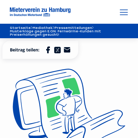
Startseite
Mediathek
Pressemitteilungen
Musterklage gegen E.ON: Fernwärme-Kunden mit
Preiserhöhungen gesucht!
Beitrag teilen: