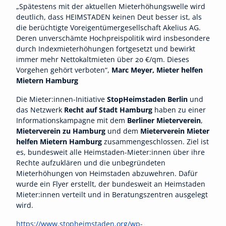
„Spätestens mit der aktuellen Mieterhöhungswelle wird
deutlich, dass HEIMSTADEN keinen Deut besser ist, als
die berüchtigte Voreigentümergesellschaft Akelius AG.
Deren unverschämte Hochpreispolitik wird insbesondere
durch Indexmieterhöhungen fortgesetzt und bewirkt
immer mehr Nettokaltmieten über 20 €/qm. Dieses
Vorgehen gehört verboten“,
Marc Meyer, Mieter helfen
Mietern Hamburg
Die Mieter:innen-Initiative
StopHeimstaden Berlin
und
das Netzwerk
Recht auf Stadt Hamburg
haben zu einer
Informationskampagne mit dem
Berliner Mieterverein
,
Mieterverein zu Hamburg
und dem
Mieterverein Mieter
helfen Mietern Hamburg
zusammengeschlossen. Ziel ist
es, bundesweit alle Heimstaden-Mieter:innen über ihre
Rechte aufzuklären und die unbegründeten
Mieterhöhungen von Heimstaden abzuwehren. Dafür
wurde ein Flyer erstellt, der bundesweit an Heimstaden
Mieter:innen verteilt und in Beratungszentren ausgelegt
wird.
https://www.stopheimstaden.org/wp-