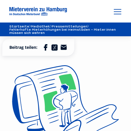
Startseite
Mediathek
Pressemitteilungen
Fehlerhafte Mieterhöhungen bei Heimstaden – Mieter:innen
müssen sich wehren
Beitrag teilen: