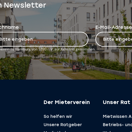
n Newsletter
chname
E-Mail-Adresse
erein zu Hamburg von 1890 r. V. zur Kenntnis genommen.
Der Mieterverein
Unser Rat 
So helfen wir
Mietwissen A 
Unsere Ratgeber
Betriebs- un