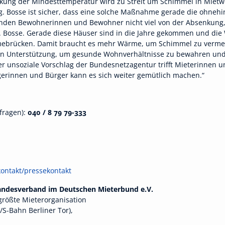
nkung der Mindesttemperatur wird zu Streit um Schimmel in Mietwoh
. Bosse ist sicher, dass eine solche Maßnahme gerade die ohnehin
n Bewohnerinnen und Bewohner nicht viel von der Absenkung, w
. Bosse. Gerade diese Häuser sind in die Jahre gekommen und die 
ebrücken. Damit braucht es mehr Wärme, um Schimmel zu vermei
n Unterstützung, um gesunde Wohnverhältnisse zu bewahren und d
„Der unsoziale Vorschlag der Bundesnetzagentur trifft Mieterinnen
gerinnen und Bürger kann es sich weiter gemütlich machen.“
fragen):
040 / 8 79 79-333
ontakt/pressekontakt
Landesverband im Deutschen Mieterbund e.V.
größte Mieterorganisation
S-Bahn Berliner Tor),