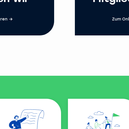
hren
Zum Onl