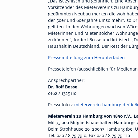
„Das ist zynisch und gefährlich. Eine Abse
Vorsitzender des Mietervereins zu Hamburg
gedämmten Neubau merken die wohlhabende
der 50er und 60er Jahre umso mehr“, so Dr
gelitten. In den Wohnungen wachsen Wärm
Mieterinnen und Mieter solcher Wohnunge
zu können“, fordert Bosse und kritisiert: 
Haushalt in Deutschland. Der Rest der Bür
Pressemitteilung zum Herunterladen
Pressetelefon (ausschließlich für Medienan
Ansprechpartner:
Dr. Rolf Bosse
0162 / 1325110
Pressefotos:
mieterverein-hamburg.de/de/k
Mieterverein zu Hamburg von 1890 r.V., 
Mit 73.000 Mitgliedshaushalten Hamburgs 
Beim Strohhause 20, 20097 Hamburg (bei U/
Tel. 040 / 8 79 79-0, Fax 040 / 8 79 79-110