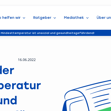
o helfen wir
Ratgeber
Mediathek
Über un
 Mindesttemperatur ist unsozial und gesundheitsgefährdend!
16.06.2022
der
peratur
 und