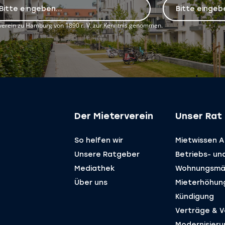
erein zu Hamburg von 1890 r. V. zur Kenntnis genommen.
Der Mieterverein
Unser Rat 
So helfen wir
Mietwissen A 
Unsere Ratgeber
Betriebs- un
Mediathek
Wohnungsmä
Über uns
Mieterhöhun
Kündigung
Verträge & ­
Modernisieru