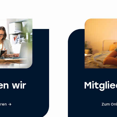
en wir
Mitgli
hren
Zum Onl