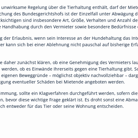
 unwirksame Regelung über die Tierhaltung enthält, darf der Miet
hung des Bundesgerichtshofs ist der Einzelfall unter Abwägung der
cksichtigen sind insbesondere Art, Größe, Verhalten und Anzahl d
ige Handhabung durch den Vermieter sowie besondere Bedürfnisse 
ng der Erlaubnis, wenn sein Interesse an der Hundehaltung das In
er kann sich bei einer Ablehnung nicht pauschal auf bisherige E
lte daher zunächst klären, ob eine Genehmigung des Vermieters laut
erden, ob es Einwände Ihrerseits gegen eine Tierhaltung gibt. Sch
eigenen Beweggründe – möglichst objektiv nachvollziehbar – darge
itigung eventueller Schäden bei Mietende angeboten werden.
immung, sollte ein Klagverfahren durchgeführt werden, sofern die
fen, bevor diese wichtige Frage geklärt ist. Es droht sonst eine A
ich entweder für das Tier oder seine Wohnung entscheiden.