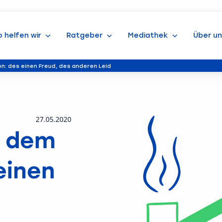
o helfen wir
Ratgeber
Mediathek
Über un
n: des einen Freud, des anderen Leid
27.05.2020
f dem
einen