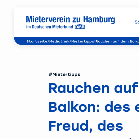
S
Startseite
Mediathek
Mietertipps
Rauchen auf dem Balko
#Mietertipps
Rauchen au
Balkon: des 
Freud, des