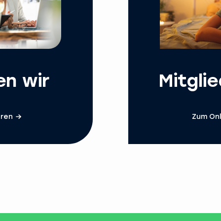
en wir
Mitgli
hren
Zum Onl