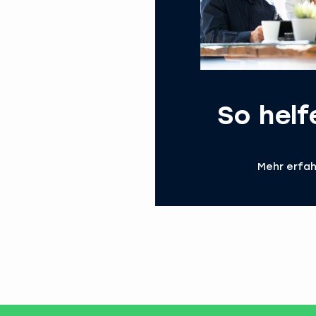
So helf
Mehr erfa