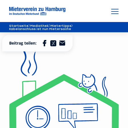
Startseite
Mediathek
Mietertipps
Kabelanschluss ist nun Mietersache
Beitrag teilen: