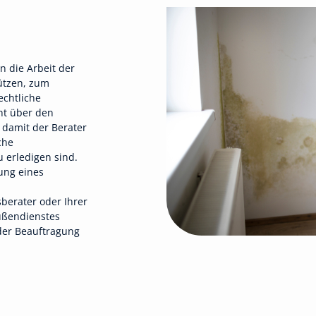
n die Arbeit der
ützen, zum
echtliche
cht über den
 damit der Berater
che
 erledigen sind.
ung eines
berater oder Ihrer
ußendienstes
 der Beauftragung