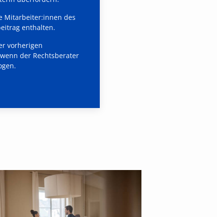
e Mitarbeiter:innen des
eitrag enthalten.
er vorherigen
t wenn der Rechtsberater
ogen.