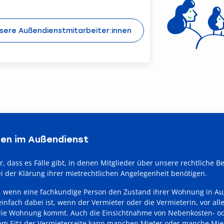
sere Außendienstmitarbeiter:innen
nen im Außendienst
, dass es Fälle gibt, in denen Mitglieder über unsere rechtliche 
i der Klärung ihrer mietrechtlichen Angelegenheit benötigen.
in, wenn eine fachkundige Person den Zustand ihrer Wohnung in A
nfach dabei ist, wenn der Vermieter oder die Vermieterin, vor all
ie Wohnung kommt. Auch die Einsichtnahme von Nebenkosten- o
m Sitz der Vermieterseite kann manchen Mieter oder manche Miet