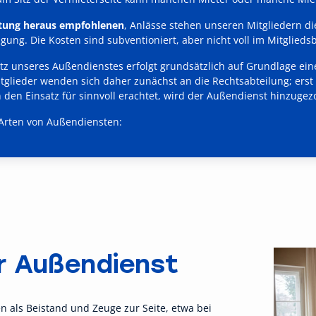
atung heraus empfohlenen
, Anlässe stehen unseren Mitgliedern di
ung. Die Kosten sind subventioniert, aber nicht voll im Mitgliedsb
tz unseres Außendienstes erfolgt grundsätzlich auf Grundlage ein
itglieder wenden sich daher zunächst an die Rechtsabteilung; ers
 den Einsatz für sinnvoll erachtet, wird der Außendienst hinzugez
Arten von Außendiensten:
r Außendienst
 als Beistand und Zeuge zur Seite, etwa bei