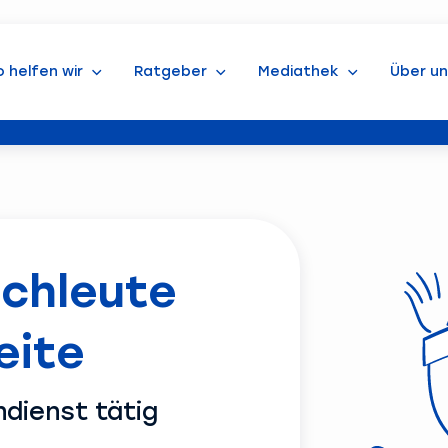
o helfen wir
Ratgeber
Mediathek
Über un
chleute
eite
dienst tätig