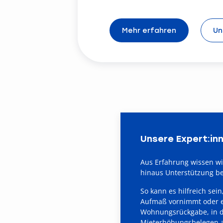
Mehr erfahren
Un
Unsere Expert:in
Aus Erfahrung wissen wir
hinaus Unterstützung be
So kann es hilfreich se
Aufmaß vornimmt oder ei
Wohnungsrückgabe, in d
Mieterhöhungsbelegen a