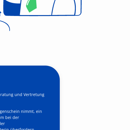
Beratung und Vertretung
ugenschein nimmt, ein
em bei der
der
erin überfordern.