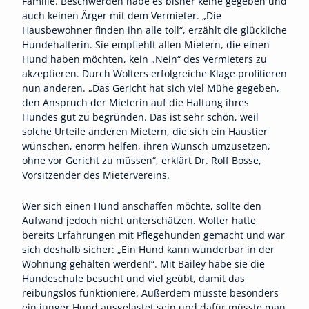
Familie. Beschwerden habe es bisher keine gegeben und
auch keinen Ärger mit dem Vermieter. „Die
Hausbewohner finden ihn alle toll“, erzählt die glückliche
Hundehalterin. Sie empfiehlt allen Mietern, die einen
Hund haben möchten, kein „Nein“ des Vermieters zu
akzeptieren. Durch Wolters erfolgreiche Klage profitieren
nun anderen. „Das Gericht hat sich viel Mühe gegeben,
den Anspruch der Mieterin auf die Haltung ihres
Hundes gut zu begründen. Das ist sehr schön, weil
solche Urteile anderen Mietern, die sich ein Haustier
wünschen, enorm helfen, ihren Wunsch umzusetzen,
ohne vor Gericht zu müssen“, erklärt Dr. Rolf Bosse,
Vorsitzender des Mietervereins.
Wer sich einen Hund anschaffen möchte, sollte den
Aufwand jedoch nicht unterschätzen. Wolter hatte
bereits Erfahrungen mit Pflegehunden gemacht und war
sich deshalb sicher: „Ein Hund kann wunderbar in der
Wohnung gehalten werden!“. Mit Bailey habe sie die
Hundeschule besucht und viel geübt, damit das
reibungslos funktioniere. Außerdem müsste besonders
ein junger Hund ausgelastet sein und dafür müsste man