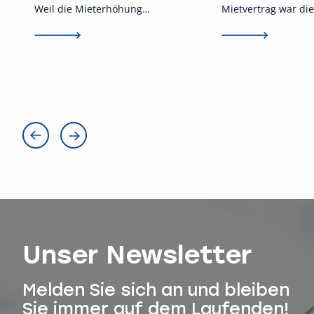
Weil die Mieterhöhung
Mietvertrag war die
formelle Fehler enthielt musste
Hundehaltung unte
Vonovia den Rentnern die seit
auch auf Nachfrag
Jahren gezahlten überhöhten
Vermieter gab es ei
Mieten zurückerstatten.
„Nein“ als Antwort.
Unser Newsletter
Melden Sie sich an und bleiben
Sie immer auf dem Laufenden!