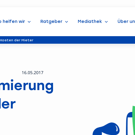
o helfen wir
Ratgeber
Mediathek
Über un
Kosten der Mieter
16.05.2017
mierung
der