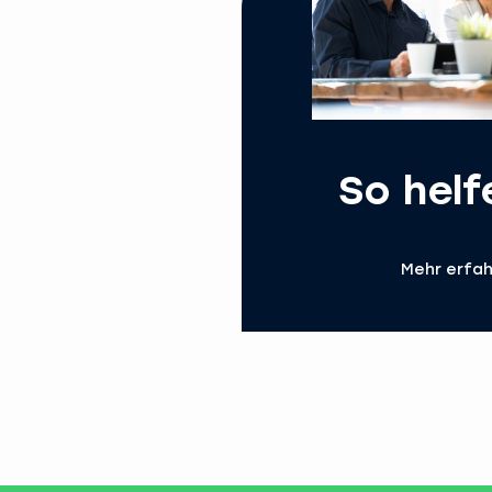
So helf
Mehr erfa