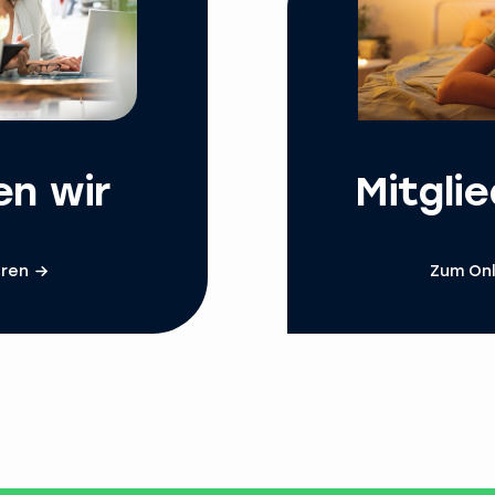
en wir
Mitgli
hren
Zum Onl